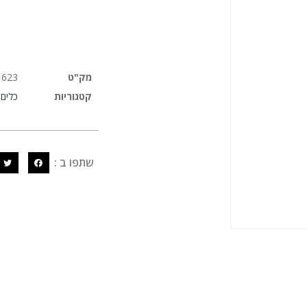
מק"ט
1623
קטגוריות
כלים
שתפו ב :