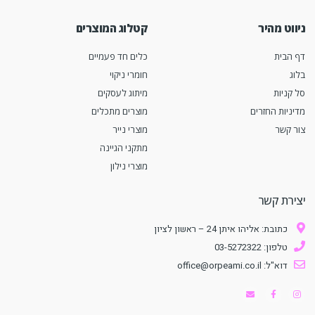
ניווט מהיר
קטלוג המוצרים
דף הבית
כלים חד פעמיים
בלוג
חומרי ניקוי
סל קניות
מיתוג לעסקים
מדיניות החזרים
מוצרים מתכלים
צור קשר
מוצרי נייר
מתקני הגיינה
מוצרי נילון
יצירת קשר
כתובת: אליהו איתן 24 – ראשון לציון
טלפון: 03-5272322
דוא"ל: office@orpeami.co.il