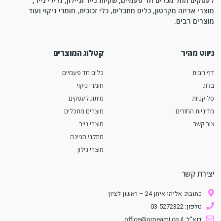
לעסקים החל מכלים חד פעמיים, שקיות נייר וניילון, גלילי נייר,
מוצרי אריזה מקרטון, כלים מתכלים, כלי זכוכית, חומרי ניקוי ועוד
מוצרים רבים.
ניווט מהיר
קטלוג המוצרים
דף הבית
כלים חד פעמיים
בלוג
חומרי ניקוי
סל קניות
מיתוג לעסקים
מדיניות החזרים
מוצרים מתכלים
צור קשר
מוצרי נייר
מתקני הגיינה
מוצרי נילון
יצירת קשר
כתובת: אליהו איתן 24 – ראשון לציון
טלפון: 03-5272322
דוא"ל: office@orpeami.co.il