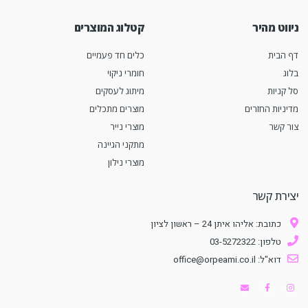
ניווט מהיר
קטלוג המוצרים
דף הבית
כלים חד פעמיים
בלוג
חומרי ניקוי
סל קניות
מיתוג לעסקים
מדיניות החזרים
מוצרים מתכלים
צור קשר
מוצרי נייר
מתקני הגיינה
מוצרי נילון
יצירת קשר
כתובת: אליהו איתן 24 – ראשון לציון
טלפון: 03-5272322
דוא"ל: office@orpeami.co.il