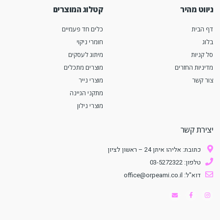
ניווט מהיר
קטלוג המוצרים
דף הבית
כלים חד פעמיים
בלוג
חומרי ניקוי
סל קניות
מיתוג לעסקים
מדיניות החזרים
מוצרים מתכלים
צור קשר
מוצרי נייר
מתקני הגיינה
מוצרי נילון
יצירת קשר
כתובת: אליהו איתן 24 – ראשון לציון
טלפון: 03-5272322
דוא"ל: office@orpeami.co.il