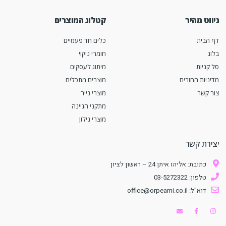
ניווט מהיר
קטלוג המוצרים
דף הבית
כלים חד פעמיים
בלוג
חומרי ניקוי
סל קניות
מיתוג לעסקים
מדיניות החזרים
מוצרים מתכלים
צור קשר
מוצרי נייר
מתקני הגיינה
מוצרי נילון
יצירת קשר
כתובת: אליהו איתן 24 – ראשון לציון
טלפון: 03-5272322
דוא"ל: office@orpeami.co.il