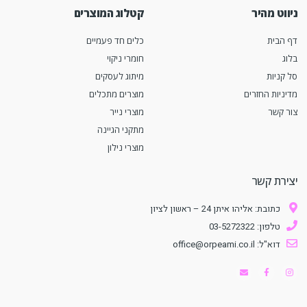
ניווט מהיר
קטלוג המוצרים
דף הבית
כלים חד פעמיים
בלוג
חומרי ניקוי
סל קניות
מיתוג לעסקים
מדיניות החזרים
מוצרים מתכלים
צור קשר
מוצרי נייר
מתקני הגיינה
מוצרי נילון
יצירת קשר
כתובת: אליהו איתן 24 – ראשון לציון
טלפון: 03-5272322
דוא"ל: office@orpeami.co.il