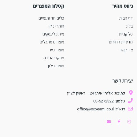
ניווט מהיר
קטלוג המוצרים
דף הבית
כלים חד פעמיים
בלוג
חומרי ניקוי
סל קניות
מיתוג לעסקים
מדיניות החזרים
מוצרים מתכלים
צור קשר
מוצרי נייר
מתקני הגיינה
מוצרי נילון
יצירת קשר
כתובת: אליהו איתן 24 – ראשון לציון
טלפון: 03-5272322
דוא"ל: office@orpeami.co.il