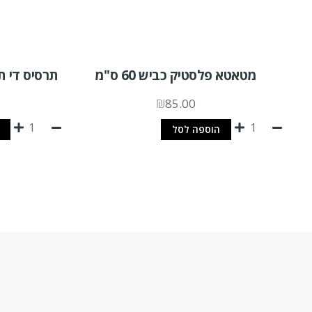
מטאטא פלסטיק כביש 60 ס"מ
תרסיס די תיקן 300 מ"ל מג'י
₪
85.00
הוספה לסל