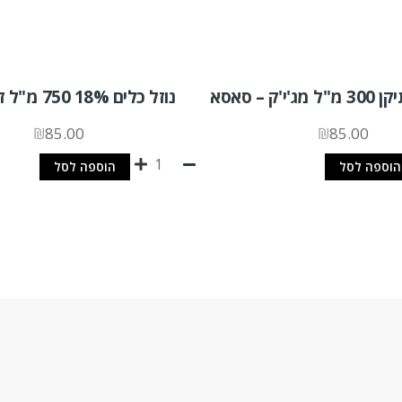
'ק – סאסא
נוזל כלים 18% 750 מ"ל זהר דליה
₪
85.00
₪
85.00
הוספה לסל
הוספה לסל