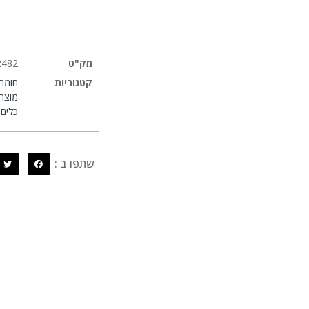
מק"ט
2482
קטגוריות
חומרי 
מוצרי
כלים
,
שתפו ב :