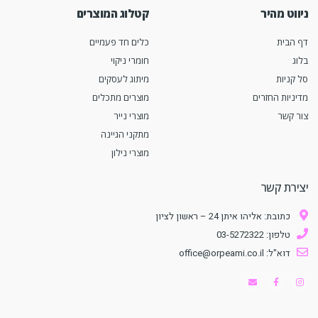
ניווט מהיר
קטלוג המוצרים
דף הבית
כלים חד פעמיים
בלוג
חומרי ניקוי
סל קניות
מיתוג לעסקים
מדיניות החזרים
מוצרים מתכלים
צור קשר
מוצרי נייר
מתקני הגיינה
מוצרי נילון
יצירת קשר
כתובת: אליהו איתן 24 – ראשון לציון
טלפון: 03-5272322
דוא"ל: office@orpeami.co.il