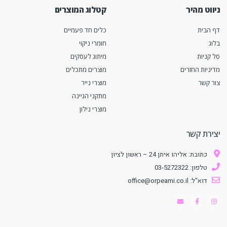
ניווט מהיר
קטלוג המוצרים
דף הבית
כלים חד פעמיים
בלוג
חומרי ניקוי
סל קניות
מיתוג לעסקים
מדיניות החזרים
מוצרים מתכלים
צור קשר
מוצרי נייר
מתקני הגיינה
מוצרי נילון
יצירת קשר
כתובת: אליהו איתן 24 – ראשון לציון
טלפון: 03-5272322
דוא"ל: office@orpeami.co.il