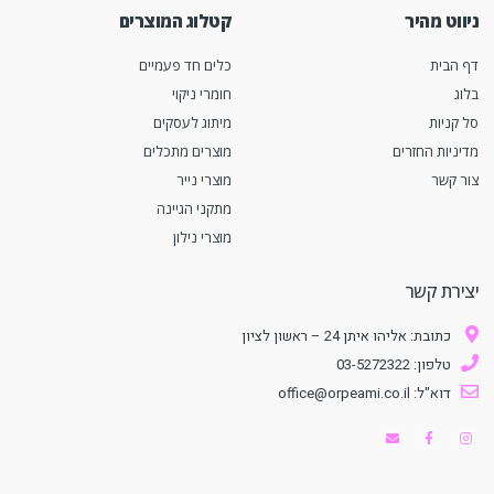
ניווט מהיר
קטלוג המוצרים
דף הבית
כלים חד פעמיים
בלוג
חומרי ניקוי
סל קניות
מיתוג לעסקים
מדיניות החזרים
מוצרים מתכלים
צור קשר
מוצרי נייר
מתקני הגיינה
מוצרי נילון
יצירת קשר
כתובת: אליהו איתן 24 – ראשון לציון
טלפון: 03-5272322
דוא"ל: office@orpeami.co.il