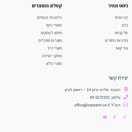
ניווט מהיר
קטלוג המוצרים
דף הבית
כלים חד פעמיים
בלוג
חומרי ניקוי
סל קניות
מיתוג לעסקים
מדיניות החזרים
מוצרים מתכלים
צור קשר
מוצרי נייר
מתקני הגיינה
מוצרי נילון
יצירת קשר
כתובת: אליהו איתן 24 – ראשון לציון
טלפון: 03-5272322
דוא"ל: office@orpeami.co.il