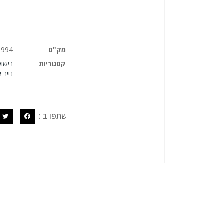
מק"ט
1994
קטגוריות
בישול
נייר 
שתפו ב :